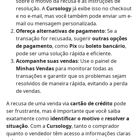
sobre o motivo da recusa e as instruções de 
resolução. A 
Cursology
 já exibe isso no checkout 
e no e-mail, mas você também pode enviar um e-
mail ou mensagem personalizada.
Ofereça alternativas de pagamento
: Se a 
transação for recusada, sugerir 
outras opções 
de pagamento
, como 
Pix
 ou 
boleto bancário
, 
pode ser uma solução rápida e eficiente.
Acompanhe suas vendas
: Use o painel de 
Minhas Vendas
 para monitorar todas as 
transações e garantir que os problemas sejam 
resolvidos de maneira rápida, evitando a perda 
de vendas.
A recusa de uma venda via 
cartão de crédito
 pode 
ser frustrante, mas é importante que você saiba 
exatamente como 
identificar o motivo
 e 
resolver a 
situação
. Com a 
Cursology
, tanto o comprador 
quanto o vendedor têm acesso a informações claras 