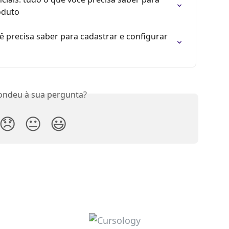
oduto
ê precisa saber para cadastrar e configurar 
ondeu à sua pergunta?
😞
😐
😃