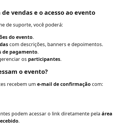
 de vendas e o acesso ao evento
me de suporte, você poderá:
ões do evento
.
ndas
 com descrições, banners e depoimentos.
s de pagamento
.
gerenciar os 
participantes
.
essam o evento?
ntes recebem um 
e-mail de confirmação
 com:
antes podem acessar o link diretamente pela 
área 
recebido
.